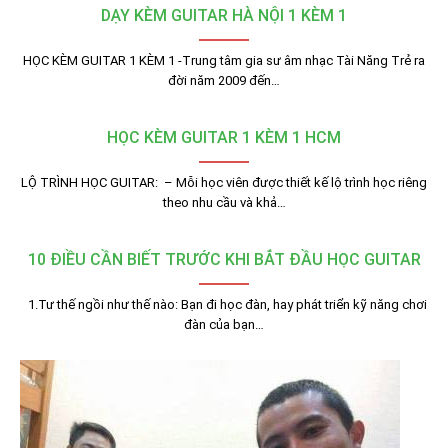
DẠY KÈM GUITAR HÀ NỘI 1 KÈM 1
HỌC KÈM GUITAR 1 KÈM 1 -Trung tâm gia sư âm nhạc Tài Năng Trẻ ra
đời năm 2009 đến…
HỌC KÈM GUITAR 1 KÈM 1 HCM
LỘ TRÌNH HỌC GUITAR: – Mỗi học viên được thiết kế lộ trình học riêng
theo nhu cầu và khả…
10 ĐIỀU CẦN BIẾT TRƯỚC KHI BẮT ĐẦU HỌC GUITAR
1.Tư thế ngồi như thế nào: Bạn đi học đàn, hay phát triển kỹ năng chơi
đàn của bạn…