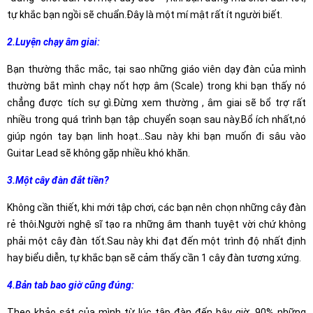
tự khắc bạn ngồi sẽ chuẩn.Đây là một mí mật rất ít người biết.
2.Luyện chạy âm giai:
Bạn thường thắc mắc, tại sao những giáo viên dạy đàn của mình
thường bắt mình chạy nốt hợp âm (Scale) trong khi bạn thấy nó
chẳng được tích sự gì.Đừng xem thường , âm giai sẽ bổ trợ rất
nhiều trong quá trình bạn tập chuyển soạn sau này.Bổ ích nhất,nó
giúp ngón tay bạn linh hoạt…Sau này khi bạn muốn đi sâu vào
Guitar Lead sẽ không gặp nhiều khó khăn.
3.Một cây đàn đắt tiền?
Không cần thiết, khi mới tập chơi, các bạn nên chọn những cây đàn
rẻ thôi.Người nghệ sĩ tạo ra những âm thanh tuyệt vời chứ không
phải một cây đàn tốt.Sau này khi đạt đến một trình độ nhất định
hay biểu diễn, tự khắc bạn sẽ cảm thấy cần 1 cây đàn tương xứng.
4.Bản tab bao giờ cũng đúng:
Theo khảo sát của mình từ lúc tập đàn đến bây giờ, 90% những