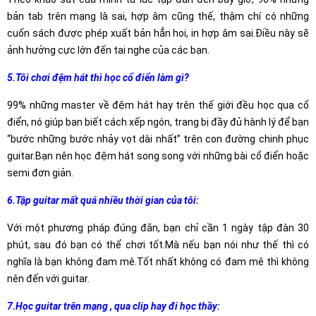
bản tab trên mạng là sai, hợp âm cũng thế, thậm chí có những
cuốn sách được phép xuất bản hẳn hoi, in hợp âm sai.Điều này sẽ
ảnh hưởng cực lớn đến tai nghe của các bạn.
5.Tôi chơi đệm hát thì học cổ điển làm gì?
99% những master về đệm hát hay trên thế giới đều học qua cổ
điển, nó giúp bạn biết cách xếp ngón, trang bị đầy đủ hành lý để bạn
“bước những bước nhảy vọt dài nhất” trên con đường chinh phục
guitar.Bạn nên học đệm hát song song với những bài cổ điển hoặc
semi đơn giản.
6.Tập guitar mất quá nhiều thời gian của tôi:
Với một phương pháp đúng đắn, bạn chỉ cần 1 ngày tập đàn 30
phút, sau đó bạn có thể chơi tốt.Mà nếu bạn nói như thế thì có
nghĩa là bạn không đam mê.Tốt nhất không có đam mê thì không
nên đến với guitar.
7.Học guitar trên mạng , qua clip hay đi học thầy: