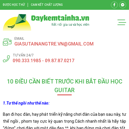
ĐƯỢC HỌC THỬ
CAM KẾT CHẤT LƯỢNG
EMAIL
GIASUTAINANGTRE.VN@GMAIL.COM
TƯ VẤN 24/7
090.333.1985 - 09.87.87.0217
10 ĐIỀU CẦN BIẾT TRƯỚC KHI BẮT ĐẦU HỌC
GUITAR
1.Tư thế ngồi như thế nào:
Bạn đi học đàn, hay phát triển kỹ năng chơi đàn của bạn sau này, tư
thế ngồi , phom tay cực kỳ quan trọng.Cách nhanh nhất là hãy tập
“đứng” chơi đàn với một dây đeo ^^, khi bạn đứng mà chơi đàn tốt,