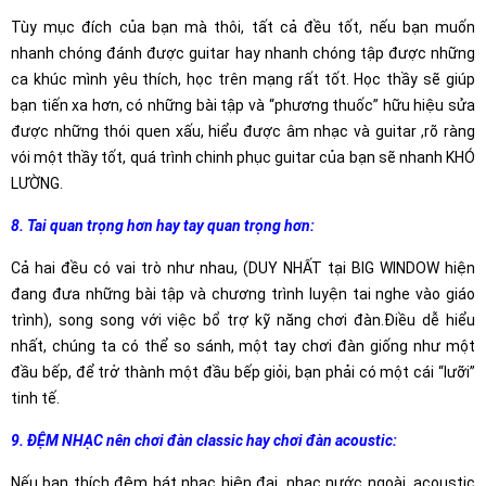
Tùy mục đích của bạn mà thôi, tất cả đều tốt, nếu bạn muốn
nhanh chóng đánh được guitar hay nhanh chóng tập được những
ca khúc mình yêu thích, học trên mạng rất tốt. Học thầy sẽ giúp
bạn tiến xa hơn, có những bài tập và “phương thuốc” hữu hiệu sửa
được những thói quen xấu, hiểu được âm nhạc và guitar ,rõ ràng
vói một thầy tốt, quá trình chinh phục guitar của bạn sẽ nhanh KHÓ
LƯỜNG.
8. Tai quan trọng hơn hay tay quan trọng hơn:
Cả hai đều có vai trò như nhau, (DUY NHẤT tại BIG WINDOW hiện
đang đưa những bài tập và chương trình luyện tai nghe vào giáo
trình), song song với việc bổ trợ kỹ năng chơi đàn.Điều dễ hiểu
nhất, chúng ta có thể so sánh, một tay chơi đàn giống như một
đầu bếp, để trở thành một đầu bếp giỏi, bạn phải có một cái “lưỡi”
tinh tế.
9. ĐỆM NHẠC nên chơi đàn classic hay chơi đàn acoustic:
Nếu bạn thích đệm hát nhạc hiện đại, nhạc nước ngoài, acoustic