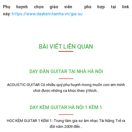
Phụ huynh chọn giáo viên phù hợp tại link
này:
https://www.daykemtainha.vn/gia-su
BÀI VIẾT LIÊN QUAN
DẠY ĐÀN GUITAR TẠI NHÀ HÀ NỘI
ACOUSTIC GUITAR Có nhiều quý phụ huynh mong muốn con em mình
chơi được những ca khúc theo ý thích…
DẠY KÈM GUITAR HÀ NỘI 1 KÈM 1
HỌC KÈM GUITAR 1 KÈM 1 -Trung tâm gia sư âm nhạc Tài Năng Trẻ ra
đời năm 2009 đến…