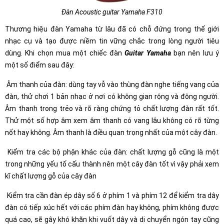
Đàn Acoustic guitar Yamaha F310
Thương hiệu đàn Yamaha từ lâu đã có chỗ đứng trong thế giới
nhạc cụ và tạo được niềm tin vững chắc trong lòng người tiêu
dùng. Khi chọn mua một chiếc đàn
Guitar Yamaha
bạn nên lưu ý
một số điểm sau đây:
­ Âm thanh của đàn: dùng tay vỗ vào thùng đàn nghe tiếng vang của
đàn, thử chơi 1 bản nhạc ở nơi có không gian rộng và đông người.
Âm thanh trong trẻo và rõ ràng chứng tỏ chất lượng đàn rất tốt.
Thử một số hợp âm xem âm thanh có vang lâu không có rõ từng
nốt hay không. Âm thanh là điều quan trọng nhất của một cây đàn.
­ Kiểm tra các bộ phận khác của đàn: chất lượng gỗ cũng là một
trong những yếu tố cấu thành nên một cây đàn tốt vì vậy phải xem
kĩ chất lượng gỗ của cây đàn
­ Kiểm tra cần đàn ép dây số 6 ở phím 1 và phím 12 để kiểm tra dây
đàn có tiếp xúc hết với các phím đàn hay không, phím không được
quá cao, sẽ gây khó khăn khi vuốt dây và di chuyển ngón tay cũng