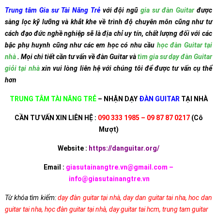
Trung tâm Gia sư Tài Năng Trẻ
với đội ngũ
gia sư đàn Guitar
được
sàng lọc kỹ lưỡng và khắt khe về trình độ chuyên môn cũng như tư
cách đạo đức nghề nghiệp sẽ là địa chỉ uy tín, chất lượng đối với các
bậc phụ huynh cũng như các em học có nhu cầu
học đàn Guitar tại
nhà
. Mọi chi tiết cần tư vấn về đàn Guitar và
tìm gia sư dạy đàn Guitar
giỏi tại nhà
xin vui lòng liên hệ với chúng tôi để được tư vấn cụ thể
hơn
TRUNG TÂM TÀI NĂNG TRẺ
– NHẬN DẠY
ĐÀN GUITAR
TẠI NHÀ
CẦN TƯ VẤN XIN LIÊN HỆ :
090 333 1985 – 09 87 87 0217
(Cô
Mượt)
Website :
https://danguitar.org/
Email :
giasutainangtre.vn@gmail.com –
info@giasutainangtre.vn
Từ khóa tìm kiếm:
dạy đàn guitar tại nhà
,
day dan guitar tai nha
,
hoc dan
guitar tai nha
,
học đàn guitar tại nhà
,
day guitar tai hcm
,
trung tam guitar