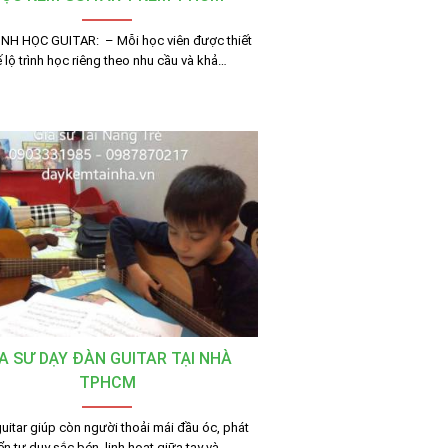
ÌNH HỌC GUITAR: – Mỗi học viên được thiết
 lộ trình học riêng theo nhu cầu và khả…
A SƯ DẠY ĐÀN GUITAR TẠI NHÀ
TPHCM
guitar giúp còn người thoải mái đầu óc, phát
iển tư duy sắc bén, linh hoạt giữa tay và…