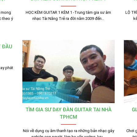
h mong
HỌC KÈM GUITAR 1 KÈM 1 -Trung tâm gia sư âm
LỘ TR
 theo ý
nhạc Tài Năng Trẻ ra đời năm 2009 đến…
kế
T ĐẦU
hay phát
TÌM GIA SƯ DẠY ĐÀN GUITAR TẠI NHÀ
GI
TPHCM
Nói về dụng cụ âm thanh tạo ra những bản nhạc gây
Chơi 
nghiện con người, làm họ vấn vướng, lưu…
tr