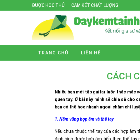
ĐƯỢC HỌC THỬ
CAM KẾT CHẤT LƯỢNG
TRANG CHỦ
LIÊN HỆ
CÁCH C
Nhiều bạn mới tập guitar luôn thắc mắc 
quen tay. Ờ bài này mình sẽ chia sẻ cho 
bạn có thể học nhanh ngoài chăm chỉ luyệ
1. Nắm vững hợp âm và thế tay
Nếu chưa thuộc thế tay của các hợp âm th
định hình được hợp âm tiếp theo thế tay n