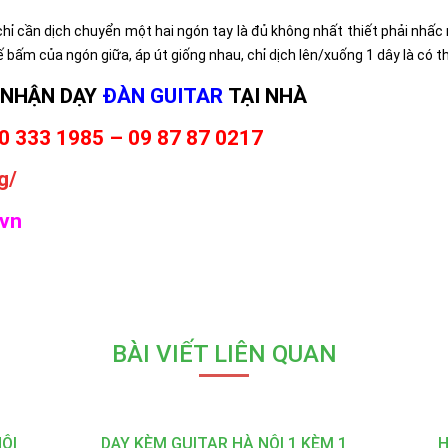
hỉ cần dịch chuyển một hai ngón tay là đủ không nhất thiết phải nhấc 
ế bấm của ngón giữa, áp út giống nhau, chỉ dịch lên/xuống 1 dây là có
NHẬN DẠY
ĐÀN GUITAR
TẠI NHÀ
0 333 1985 – 09 87 87 0217
g/
.vn
BÀI VIẾT LIÊN QUAN
ỘI
DẠY KÈM GUITAR HÀ NỘI 1 KÈM 1
H