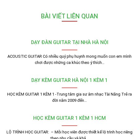
BÀI VIẾT LIÊN QUAN
DẠY ĐÀN GUITAR TẠI NHÀ HÀ NỘI
ACOUSTIC GUITAR Có nhiều quý phụ huynh mong muốn con em mình
chơi được những ca khúc theo ý thích…
DẠY KÈM GUITAR HÀ NỘI 1 KÈM 1
HỌC KÈM GUITAR 1 KÈM 1 -Trung tâm gia sư âm nhạc Tài Năng Trẻ ra
đời năm 2009 đến…
HỌC KÈM GUITAR 1 KÈM 1 HCM
LỘ TRÌNH HỌC GUITAR: – Mỗi học viên được thiết kế lộ trình học riêng
theo nhu cầu và khả…