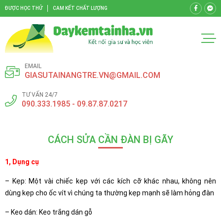
ĐƯỢC HỌC THỬ
CAM KẾT CHẤT LƯỢNG
EMAIL
GIASUTAINANGTRE.VN@GMAIL.COM
TƯ VẤN 24/7
090.333.1985 - 09.87.87.0217
CÁCH SỬA CẦN ĐÀN BỊ GÃY
1, Dụng cụ
– Kẹp: Một vài chiếc kẹp với các kích cỡ khác nhau, không nên
dùng kẹp cho ốc vít vì chúng ta thường kẹp mạnh sẽ làm hỏng đàn
– Keo dán: Keo trắng dán gỗ