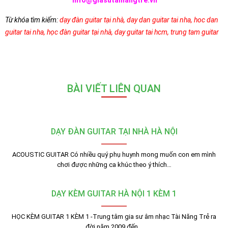
info@giasutainangtre.vn
Từ khóa tìm kiếm:
dạy đàn guitar tại nhà
,
day dan guitar tai nha
,
hoc dan
guitar tai nha
,
học đàn guitar tại nhà
,
day guitar tai hcm
,
trung tam guitar
BÀI VIẾT LIÊN QUAN
DẠY ĐÀN GUITAR TẠI NHÀ HÀ NỘI
ACOUSTIC GUITAR Có nhiều quý phụ huynh mong muốn con em mình
chơi được những ca khúc theo ý thích…
DẠY KÈM GUITAR HÀ NỘI 1 KÈM 1
HỌC KÈM GUITAR 1 KÈM 1 -Trung tâm gia sư âm nhạc Tài Năng Trẻ ra
đời năm 2009 đến…