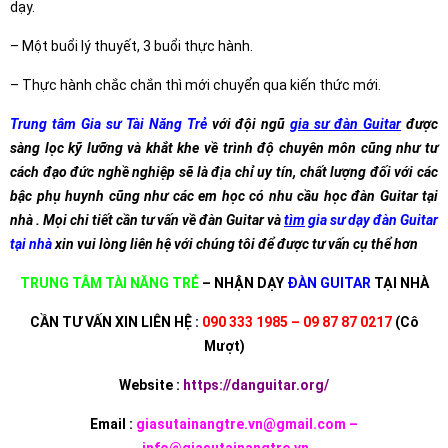
dạy.
– Một buổi lý thuyết, 3 buổi thực hành.
– Thực hành chắc chắn thì mới chuyển qua kiến thức mới.
Trung tâm Gia sư Tài Năng Trẻ
với đội ngũ
gia sư đàn Guitar
được
sàng lọc kỹ lưỡng và khắt khe về trình độ chuyên môn cũng như tư
cách đạo đức nghề nghiệp sẽ là địa chỉ uy tín, chất lượng đối với các
bậc phụ huynh cũng như các em học có nhu cầu học đàn Guitar tại
nhà . Mọi chi tiết cần tư vấn về đàn Guitar và
tìm
gia sư
dạy đàn Guitar
tại nhà
xin vui lòng liên hệ với chúng tôi để được tư vấn cụ thể hơn
TRUNG TÂM TÀI NĂNG TRẺ
– NHẬN DẠY
ĐÀN GUITAR
TẠI NHÀ
CẦN TƯ VẤN XIN LIÊN HỆ :
090 333 1985 – 09 87 87 0217
(Cô
Mượt)
Website :
https://danguitar.org/
Email :
giasutainangtre.vn@gmail.com –