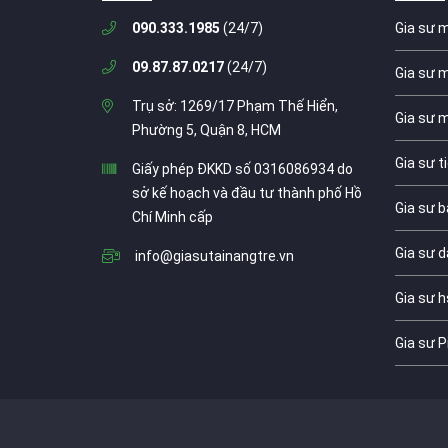
090.333.1985
(24/7)
Gia sư 
09.87.87.0217
(24/7)
Gia sư 
Trụ sở: 1269/17 Phạm Thế Hiển,
Gia sư 
Phường 5, Quận 8, HCM
Gia sư t
Giấy phép ĐKKD số 0316086934 do
sở kế hoạch và đầu tư thành phố Hồ
Gia sư b
Chí Minh cấp
Gia sư d
info@giasutainangtre.vn
Gia sư h
Gia sư P