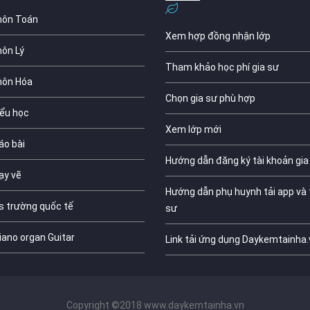
môn Toán
Xem hợp đồng nhận lớp
môn Lý
Tham khảo học phí gia sư
môn Hóa
Chọn gia sư phù hợp
iểu học
Xem lớp mới
áo bài
Hướng dẫn đăng ký tài khoản gia
ạy vẽ
Hướng dẫn phụ huynh tải app và 
s trường quốc tế
sư
iano organ Guitar
Link tải ứng dụng Daykemtainha.
Copyright ©2018 www.daykemtainha.vn