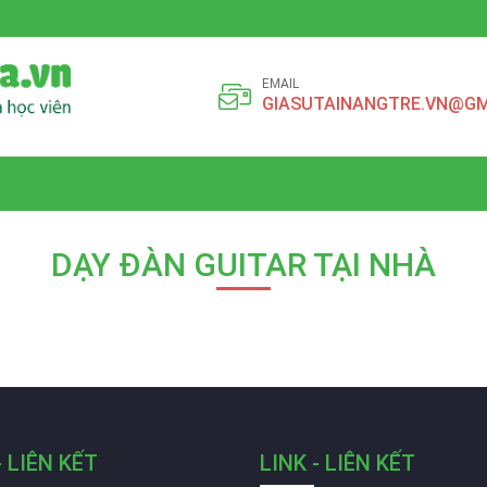
EMAIL
GIASUTAINANGTRE.VN@GM
DẠY ĐÀN GUITAR TẠI NHÀ
- LIÊN KẾT
LINK - LIÊN KẾT