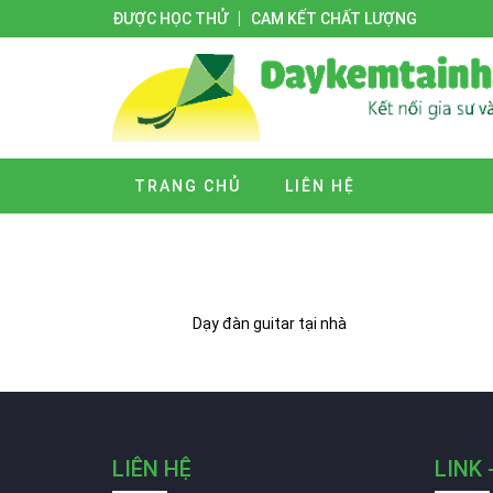
ĐƯỢC HỌC THỬ
CAM KẾT CHẤT LƯỢNG
TRANG CHỦ
LIÊN HỆ
Dạy đàn guitar tại nhà
LIÊN HỆ
LINK 