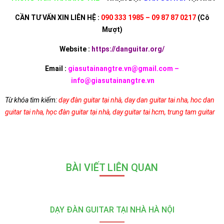
CẦN TƯ VẤN XIN LIÊN HỆ :
090 333 1985 – 09 87 87 0217
(Cô
Mượt)
Website :
https://danguitar.org/
Email :
giasutainangtre.vn@gmail.com –
info@giasutainangtre.vn
Từ khóa tìm kiếm:
dạy đàn guitar tại nhà
,
day dan guitar tai nha
,
hoc dan
guitar tai nha
,
học đàn guitar tại nhà
,
day guitar tai hcm
,
trung tam guitar
BÀI VIẾT LIÊN QUAN
DẠY ĐÀN GUITAR TẠI NHÀ HÀ NỘI