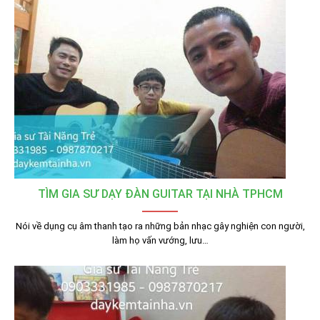
TÌM GIA SƯ DẠY ĐÀN GUITAR TẠI NHÀ TPHCM
Nói về dụng cụ âm thanh tạo ra những bản nhạc gây nghiện con người,
làm họ vấn vướng, lưu…