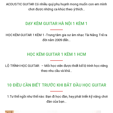
ACOUSTIC GUITAR Có nhiều quý phụ huynh mong muốn con em mình
chơi được những ca khúc theo ý thích…
DẠY KÈM GUITAR HÀ NỘI 1 KÈM 1
HỌC KÈM GUITAR 1 KÈM 1 -Trung tâm gia sư âm nhạc Tài Năng Trẻ ra
đời năm 2009 đến…
HỌC KÈM GUITAR 1 KÈM 1 HCM
LỘ TRÌNH HỌC GUITAR: – Mỗi học viên được thiết kế lộ trình học riêng
theo nhu cầu và khả…
10 ĐIỀU CẦN BIẾT TRƯỚC KHI BẮT ĐẦU HỌC GUITAR
1.Tư thế ngồi như thế nào: Bạn đi học đàn, hay phát triển kỹ năng chơi
đàn của bạn…