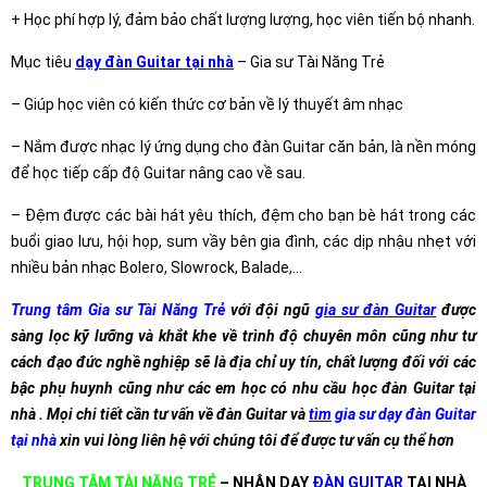
+ Học phí hợp lý, đảm bảo chất lượng lượng, học viên tiến bộ nhanh.
Mục tiêu
dạy đàn Guitar tại nhà
– Gia sư Tài Năng Trẻ
– Giúp học viên có kiến thức cơ bản về lý thuyết âm nhạc
– Nắm được nhạc lý ứng dụng cho đàn Guitar căn bản, là nền móng
để học tiếp cấp độ Guitar nâng cao về sau.
– Đệm được các bài hát yêu thích, đệm cho bạn bè hát trong các
buổi giao lưu, hội họp, sum vầy bên gia đình, các dịp nhậu nhẹt với
nhiều bản nhạc Bolero, Slowrock, Balade,…
Trung tâm Gia sư Tài Năng Trẻ
với đội ngũ
gia sư đàn Guitar
được
sàng lọc kỹ lưỡng và khắt khe về trình độ chuyên môn cũng như tư
cách đạo đức nghề nghiệp sẽ là địa chỉ uy tín, chất lượng đối với các
bậc phụ huynh cũng như các em học có nhu cầu học đàn Guitar tại
nhà . Mọi chi tiết cần tư vấn về đàn Guitar và
tìm
gia sư
dạy đàn Guitar
tại nhà
xin vui lòng liên hệ với chúng tôi để được tư vấn cụ thể hơn
TRUNG TÂM TÀI NĂNG TRẺ
– NHẬN DẠY
ĐÀN GUITAR
TẠI NHÀ