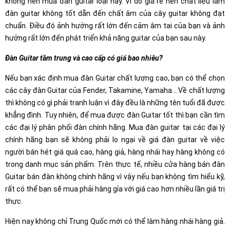
không nên mua đàn guitar loại này. Vì do giá rẻ nên chất liệu làm
đàn guitar không tốt dẫn đến chất âm của cây guitar không đạt
chuẩn. Điều đó ảnh hưởng rất lớn đến cảm âm tai của bạn và ảnh
hưởng rất lớn đến phát triển khả năng guitar của bạn sau này.
Đàn Guitar tầm trung và cao cấp có giá bao nhiêu?
Nếu bạn xác định mua đàn Guitar chất lượng cao, bạn có thể chọn
các cây đàn Guitar của Fender, Takamine, Yamaha….Về chất lượng
thì không có gì phải tranh luận vì đây đều là những tên tuổi đã được
khẳng đình. Tuy nhiên, để mua được đàn Guitar tốt thì bạn cần tìm
các đại lý phân phối đàn chính hãng. Mua đàn guitar tại các đại lý
chính hãng bạn sẽ không phải lo ngại về giá đàn guitar về việc
người bán hét giá quá cao, hàng giả, hàng nhái hay hàng không có
trong danh mục sản phẩm. Trên thực tế, nhiều cửa hàng bán đàn
Guitar bán đàn không chính hãng vì vậy nếu bạn không tìm hiểu kỹ,
rất có thể bạn sẽ mua phải hàng gỉa với giá cao hơn nhiều lần giá trị
thực.
Hiện nay không chỉ Trung Quốc mới có thể làm hàng nhái hàng giả.