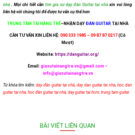
nhà
. Mọi chi tiết cần
tìm gia sư dạy đàn Guitar tại nhà
xin vui lòng
liên hệ với chúng tôi để được tư vấn cụ thể hơn
TRUNG TÂM TÀI NĂNG TRẺ
–NHẬN DẠY
ĐÀN GUITAR
TẠI NHÀ
CẦN TƯ VẤN XIN LIÊN HỆ:
090 333 1985 – 09 87 87 0217
(Cô
Mượt)
Website:
https://danguitar.org/
Email:
giasutainangtre.vn@gmail.com –
info@giasutainangtre.vn
Từ khóa tìm kiếm:
dạy đàn guitar tại nhà
,
day dan guitar tai nha
,
hoc dan
guitar tai nha
,
học đàn guitar tại nhà
,
day guitar tai hcm
,
trung tam guitar
BÀI VIẾT LIÊN QUAN