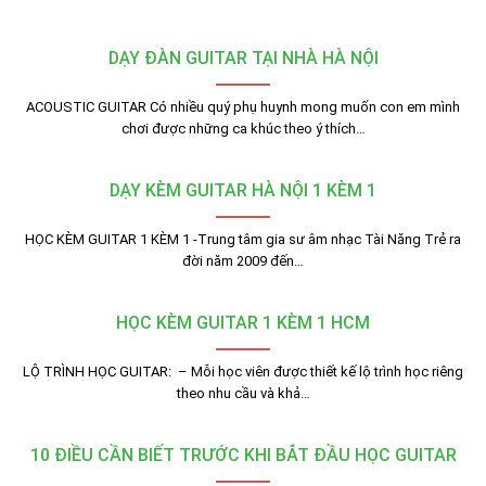
DẠY ĐÀN GUITAR TẠI NHÀ HÀ NỘI
ACOUSTIC GUITAR Có nhiều quý phụ huynh mong muốn con em mình
chơi được những ca khúc theo ý thích…
DẠY KÈM GUITAR HÀ NỘI 1 KÈM 1
HỌC KÈM GUITAR 1 KÈM 1 -Trung tâm gia sư âm nhạc Tài Năng Trẻ ra
đời năm 2009 đến…
HỌC KÈM GUITAR 1 KÈM 1 HCM
LỘ TRÌNH HỌC GUITAR: – Mỗi học viên được thiết kế lộ trình học riêng
theo nhu cầu và khả…
10 ĐIỀU CẦN BIẾT TRƯỚC KHI BẮT ĐẦU HỌC GUITAR