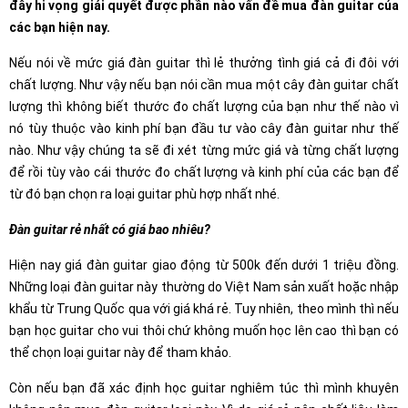
đây hi vọng giải quyết được phần nào vấn đề mua đàn guitar của
các bạn hiện nay.
Nếu nói về mức giá đàn guitar thì lẻ thưởng tình giá cả đi đôi với
chất lượng. Như vậy nếu bạn nói cần mua một cây đàn guitar chất
lượng thì không biết thước đo chất lượng của bạn như thế nào vì
nó tùy thuộc vào kinh phí bạn đầu tư vào cây đàn guitar như thế
nào. Như vậy chúng ta sẽ đi xét từng mức giá và từng chất lượng
để rồi tùy vào cái thước đo chất lượng và kinh phí của các bạn để
từ đó bạn chọn ra loại guitar phù hợp nhất nhé.
Đàn guitar rẻ nhất có giá bao nhiêu?
Hiện nay giá đàn guitar giao động từ 500k đến dưới 1 triệu đồng.
Những loại đàn guitar này thường do Việt Nam sản xuất hoặc nhập
khẩu từ Trung Quốc qua với giá khá rẻ. Tuy nhiên, theo mình thì nếu
bạn học guitar cho vui thôi chứ không muốn học lên cao thì bạn có
thể chọn loại guitar này để tham khảo.
Còn nếu bạn đã xác định học guitar nghiêm túc thì mình khuyên