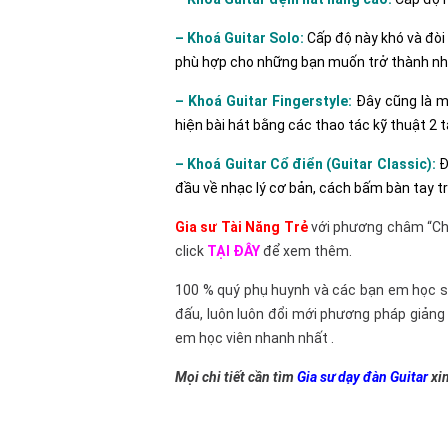
– Khoá Guitar Solo:
Cấp độ này khó và đòi 
phù hợp cho những bạn muốn trở thành n
– Khoá Guitar Fingerstyle:
Đây cũng là mộ
hiện bài hát bằng các thao tác kỹ thuật 2 
– Khoá Guitar Cổ điển (Guitar Classic):
Đ
đầu về nhạc lý cơ bản, cách bấm bàn tay tr
Gia sư Tài Năng Trẻ
với phương châm “Chất
click
TẠI ĐÂY
để xem thêm.
100 % quý phụ huynh và các bạn em học sin
đấu, luôn luôn đổi mới phương pháp giảng
em học viên nhanh nhất .
Mọi chi tiết cần tìm
Gia sư dạy đàn Guitar
xin