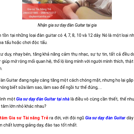
Nhận gia sư dạy đàn Guitar tại gia
 tồn tại những loại đàn guitar có 4, 7, 8, 10 và 12 dây. Nó là một loại 
òa tấu hoặc chơi độc tấu.
 tư duy, nhạy bén, tăng khả năng cảm thụ nhạc, sự tự tin, tất cả đều 
 giúp mở rộng mối quan hệ, thổ lộ lòng mình với người mình thích, thật
n.
àn Guitar đang ngày càng tăng một cách chóng mặt, nhưng họ lại gặp v
ông biết sửa làm sao, làm sao để ngồi tư thế đúng, …
 mình một
Gia sư dạy đàn Guitar tại nhà
là điều vô cùng cần thiết, thế nh
g tâm lớn nhỏ khác nhau?
tâm Gia sư Tài năng Trẻ
ra đời, với đội ngũ
Gia sư dạy đàn Guitar
dày 
chất lượng giảng dạy, đào tạo tốt nhất.