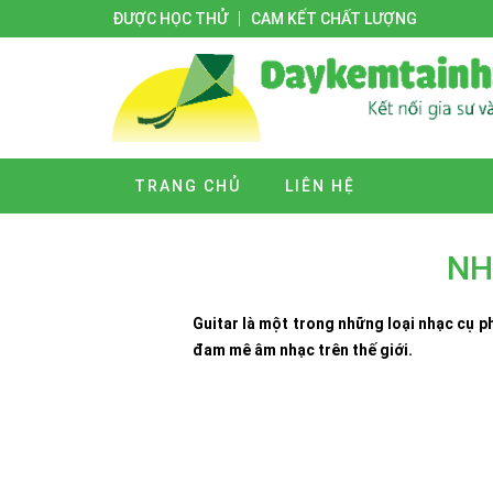
ĐƯỢC HỌC THỬ
CAM KẾT CHẤT LƯỢNG
TRANG CHỦ
LIÊN HỆ
NH
Guitar là một trong những loại nhạc cụ p
đam mê âm nhạc trên thế giới.