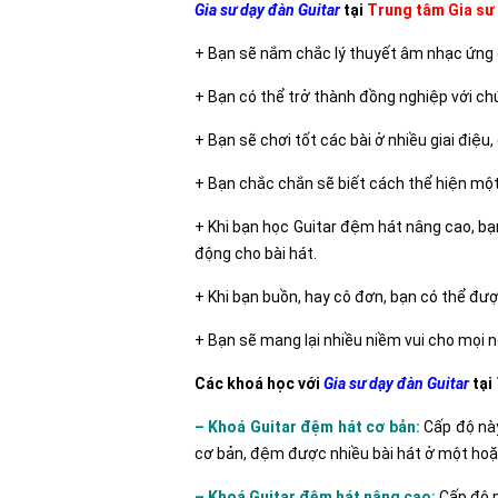
Gia sư dạy đàn Guitar
tại
Trung tâm Gia sư
+ Bạn sẽ nắm chắc lý thuyết âm nhạc ứng 
+ Bạn có thể trở thành đồng nghiệp với c
+ Bạn sẽ chơi tốt các bài ở nhiều giai điệu
+ Bạn chắc chắn sẽ biết cách thể hiện mộ
+ Khi bạn học Guitar đệm hát nâng cao, bạn
động cho bài hát.
+ Khi bạn buồn, hay cô đơn, bạn có thể đượ
+ Bạn sẽ mang lại nhiều niềm vui cho mọi n
Các khoá học với
Gia sư dạy đàn Guitar
tại
– Khoá Guitar đệm hát cơ bản:
Cấp độ này
cơ bản, đệm được nhiều bài hát ở một hoặc
– Khoá Guitar đệm hát nâng cao:
Cấp độ n