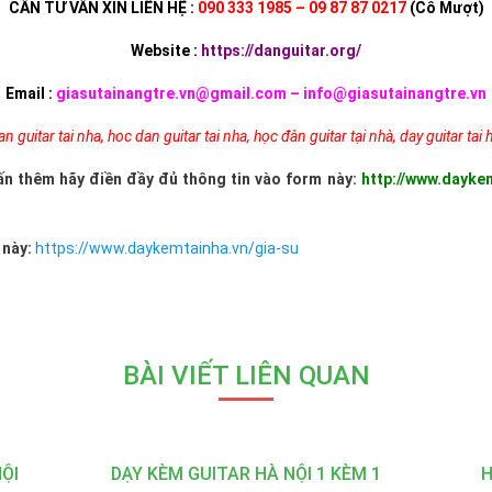
CẦN TƯ VẤN XIN LIÊN HỆ :
090 333 1985 – 09 87 87 0217
(Cô Mượt)
Website :
https://danguitar.org/
Email :
giasutainangtre.vn@gmail.com –
info@giasutainangtre.vn
an guitar tai nha
,
hoc dan guitar tai nha
,
học đàn guitar tại nhà
,
day guitar tai
ấn thêm hãy điền đầy đủ thông tin vào form này:
http://www.dayke
 này:
https://www.daykemtainha.vn/gia-su
BÀI VIẾT LIÊN QUAN
ỘI
DẠY KÈM GUITAR HÀ NỘI 1 KÈM 1
H