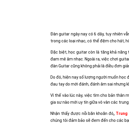
Đàn guitar ngày nay có 6 dây, tuy nhiên vẫn
trong các loại nhạc, có thể đệm cho hát, h
Đặc biệt, học guitar còn là tăng khả năng
đam mê âm nhạc. Ngoài ra, việc chơi guitar
đàn Guitar cũng không phải là điều đơn giả
Do đó, hiện nay số lượng người muốn học đ
đau tay do mới đánh, đánh âm sai nhưng kh
Vì thế vào lúc này, việc tìm cho bản thân
gia sư nào mới uy tín giữa vô vàn các trun
Nhận thấy được nỗi băn khoăn đó
,
Trung 
chúng tôi đảm bảo sẽ đem đến cho các bạn 