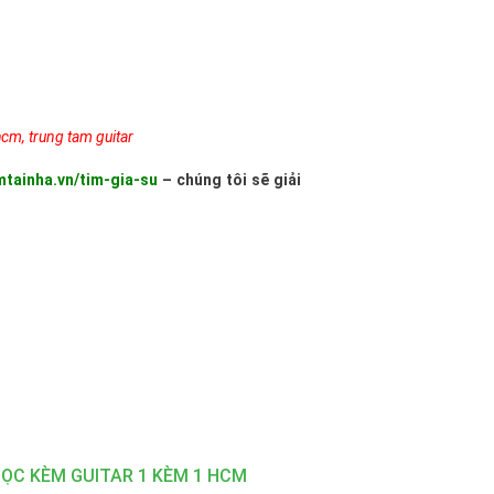
 hcm
,
trung tam guitar
mtainha.vn/tim-gia-su
– chúng tôi sẽ giải
ỌC KÈM GUITAR 1 KÈM 1 HCM