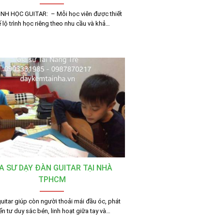
ÌNH HỌC GUITAR: – Mỗi học viên được thiết
 lộ trình học riêng theo nhu cầu và khả…
A SƯ DẠY ĐÀN GUITAR TẠI NHÀ
TPHCM
guitar giúp còn người thoải mái đầu óc, phát
iển tư duy sắc bén, linh hoạt giữa tay và…