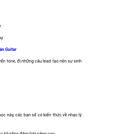
.
y.
àn Guitar
.
yển tone, đi những câu lead tạo nên sự sinh
ọc này, các bạn sẽ có kiến thức về nhạc lý
ác kỹ năng đệm hát nâng cao.