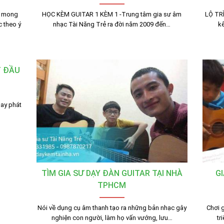
h mong
HỌC KÈM GUITAR 1 KÈM 1 -Trung tâm gia sư âm
LỘ TR
 theo ý
nhạc Tài Năng Trẻ ra đời năm 2009 đến…
kế
T ĐẦU
hay phát
TÌM GIA SƯ DẠY ĐÀN GUITAR TẠI NHÀ
GI
TPHCM
Nói về dụng cụ âm thanh tạo ra những bản nhạc gây
Chơi 
nghiện con người, làm họ vấn vướng, lưu…
tr