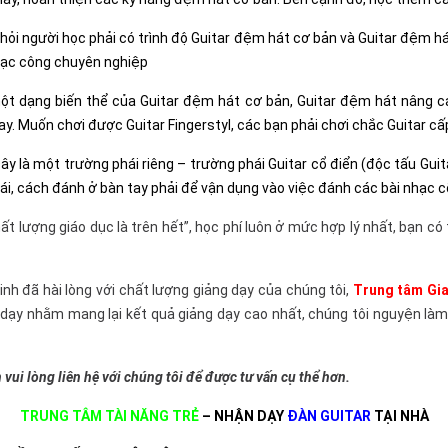
hỏi người học phải có trình độ Guitar đệm hát cơ bản và Guitar đệm há
hạc công chuyên nghiệp
t dạng biến thể của Guitar đệm hát cơ bản, Guitar đệm hát nâng cao
tay. Muốn chơi được Guitar Fingerstyl, các bạn phải chơi chắc Guitar c
ây là một trường phái riêng – trường phái Guitar cổ điển (độc tấu Guita
ái, cách đánh ở bàn tay phải để vận dụng vào việc đánh các bài nhạc c
 lượng giáo dục là trên hết”, học phí luôn ở mức hợp lý nhất, bạn có
h đã hài lòng với chất lượng giảng dạy của chúng tôi,
Trung tâm Gia
 dạy nhằm mang lại kết quả giảng dạy cao nhất, chúng tôi nguyện làm
 vui lòng liên hệ với chúng tôi để được tư vấn cụ thể hơn.
TRUNG TÂM TÀI NĂNG TRẺ
– NHẬN DẠY
ĐÀN GUITAR
TẠI NHÀ