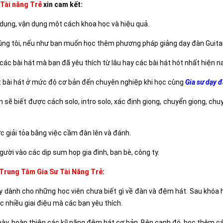
 Tài năng Trẻ
xin cam kết:
dụng, vận dụng một cách khoa học và hiệu quả.
húng tôi, nếu như bạn muốn học thêm phương pháp giảng dạy đàn Guitar
, các bài hát mà bạn đã yêu thích từ lâu hay các bài hát hót nhất hiện na
t bài hát ở mức độ cơ bản đến chuyên nghiệp khi học cùng
Gia sư dạy đ
 sẽ biết được cách solo, intro solo, xác định giọng, chuyển giọng, chu
c giải tỏa bằng việc cầm đàn lên và đánh.
gười vào các dịp sum họp gia đình, bạn bè, công ty.
Trung Tâm Gia Sư Tài Năng Trẻ
:
 dành cho những học viên chưa biết gì về đàn và đệm hát. Sau khóa h
 nhiều giai điệu mà các bạn yêu thích.
ày, hoàn thiện các kỹ năng đệm hát cơ bản. Bên cạnh đó, học thêm c