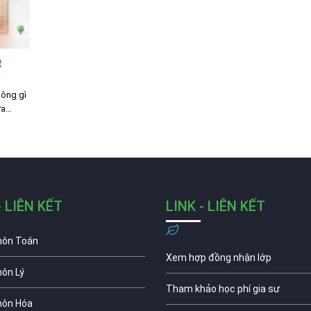
R
hông gì
ưa…
- LIÊN KẾT
LINK - LIÊN KẾT
môn Toán
Xem hợp đồng nhận lớp
môn Lý
Tham khảo học phí gia sư
môn Hóa