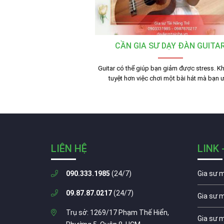
CẦN GIA SƯ DẠY ĐÀN GUITA
Guitar có thể giúp bạn giảm được stress. K
tuyệt hơn việc chơi một bài hát mà bạn 
LIÊN HỆ
LINK 
090.333.1985
(24/7)
Gia sư 
09.87.87.0217
(24/7)
Gia sư 
Trụ sở: 1269/17 Phạm Thế Hiển,
Gia sư 