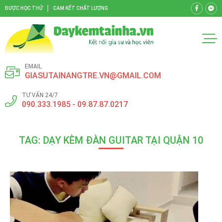
ĐƯỢC HỌC THỬ
CAM KẾT CHẤT LƯỢNG
EMAIL
GIASUTAINANGTRE.VN@GMAIL.COM
TƯ VẤN 24/7
090.333.1985 - 09.87.87.0217
TAG: DẠY KÈM ĐÀN GUITAR TẠI QUẬN 10