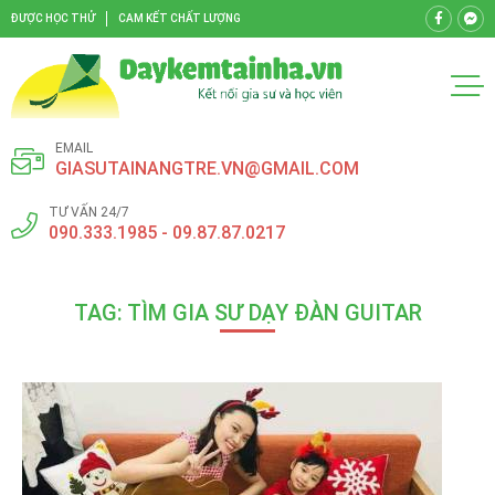
ĐƯỢC HỌC THỬ
CAM KẾT CHẤT LƯỢNG
EMAIL
GIASUTAINANGTRE.VN@GMAIL.COM
TƯ VẤN 24/7
090.333.1985 - 09.87.87.0217
TAG: TÌM GIA SƯ DẠY ĐÀN GUITAR