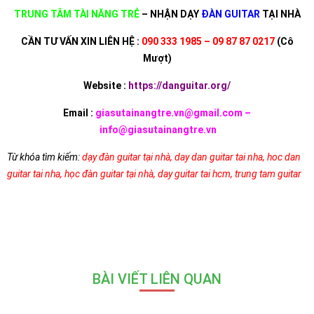
TRUNG TÂM TÀI NĂNG TRẺ
– NHẬN DẠY
ĐÀN GUITAR
TẠI NHÀ
CẦN TƯ VẤN XIN LIÊN HỆ :
090 333 1985 – 09 87 87 0217
(Cô
Mượt)
Website :
https://danguitar.org/
Email :
giasutainangtre.vn@gmail.com –
info@giasutainangtre.vn
Từ khóa tìm kiếm:
dạy đàn guitar tại nhà
,
day dan guitar tai nha
,
hoc dan
guitar tai nha
,
học đàn guitar tại nhà
,
day guitar tai hcm
,
trung tam guitar
BÀI VIẾT LIÊN QUAN