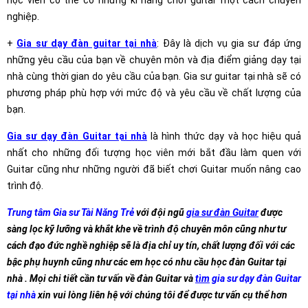
học viên có thể có những kĩ năng chơi guitar một cách chuyên
nghiệp.
+
Gia sư dạy đàn guitar tại nhà
: Đây là dịch vụ gia sư đáp ứng
những yêu cầu của bạn về chuyên môn và địa điểm giảng dạy tại
nhà cùng thời gian do yêu cầu của bạn. Gia sư guitar tại nhà sẽ có
phương pháp phù hợp với mức độ và yêu cầu về chất lượng của
bạn.
Gia sư dạy đàn Guitar tại nhà
là hình thức dạy và học hiệu quả
nhất cho những đối tượng học viên mới bắt đầu làm quen với
Guitar cũng như những người đã biết chơi Guitar muốn nâng cao
trình độ.
Trung tâm Gia sư Tài Năng Trẻ
với đội ngũ
gia sư đàn Guitar
được
sàng lọc kỹ lưỡng và khắt khe về trình độ chuyên môn cũng như tư
cách đạo đức nghề nghiệp sẽ là địa chỉ uy tín, chất lượng đối với các
bậc phụ huynh cũng như các em học có nhu cầu học đàn Guitar tại
nhà . Mọi chi tiết cần tư vấn về đàn Guitar và
tìm
gia sư
dạy đàn Guitar
tại nhà
xin vui lòng liên hệ với chúng tôi để được tư vấn cụ thể hơn