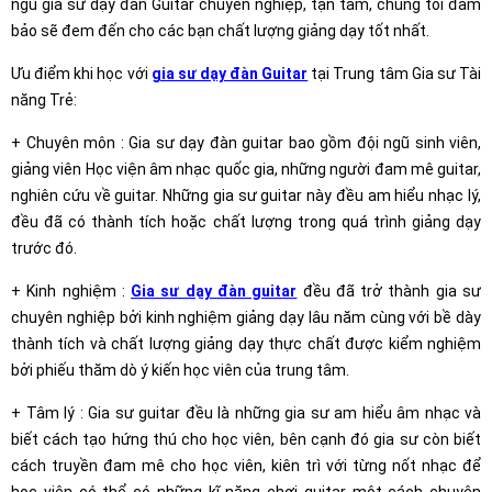
ngũ gia sư dạy đàn Guitar chuyên nghiệp, tận tâm, chúng tôi đảm
bảo sẽ đem đến cho các bạn chất lượng giảng dạy tốt nhất.
Ưu điểm khi học với
gia sư dạy đàn Guitar
tại Trung tâm Gia sư Tài
năng Trẻ:
+ Chuyên môn : Gia sư dạy đàn guitar bao gồm đội ngũ sinh viên,
giảng viên Học viện âm nhạc quốc gia, những người đam mê guitar,
nghiên cứu về guitar. Những gia sư guitar này đều am hiểu nhạc lý,
đều đã có thành tích hoặc chất lượng trong quá trình giảng dạy
trước đó.
+ Kinh nghiệm :
Gia sư dạy đàn guitar
đều đã trở thành gia sư
chuyên nghiệp bởi kinh nghiệm giảng dạy lâu năm cùng với bề dày
thành tích và chất lượng giảng dạy thực chất được kiểm nghiệm
bởi phiếu thăm dò ý kiến học viên của trung tâm.
+ Tâm lý : Gia sư guitar đều là những gia sư am hiểu âm nhạc và
biết cách tạo hứng thú cho học viên, bên cạnh đó gia sư còn biết
cách truyền đam mê cho học viên, kiên trì với từng nốt nhạc để