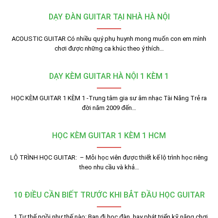
DẠY ĐÀN GUITAR TẠI NHÀ HÀ NỘI
ACOUSTIC GUITAR Có nhiều quý phụ huynh mong muốn con em mình
chơi được những ca khúc theo ý thích…
DẠY KÈM GUITAR HÀ NỘI 1 KÈM 1
HỌC KÈM GUITAR 1 KÈM 1 -Trung tâm gia sư âm nhạc Tài Năng Trẻ ra
đời năm 2009 đến…
HỌC KÈM GUITAR 1 KÈM 1 HCM
LỘ TRÌNH HỌC GUITAR: – Mỗi học viên được thiết kế lộ trình học riêng
theo nhu cầu và khả…
10 ĐIỀU CẦN BIẾT TRƯỚC KHI BẮT ĐẦU HỌC GUITAR
1.Tư thế ngồi như thế nào: Bạn đi học đàn, hay phát triển kỹ năng chơi