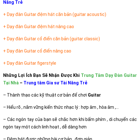
Năng Trẻ
+
Dạy đàn Guitar đệm hát căn bản
(guitar acoustic)
+
Dạy đàn Guitar đệm hát nâng cao
+
Dạy đàn Guitar cổ điển căn bản
(guitar classic)
+
Dạy đàn Guitar cổ điển nâng cao
+
Dạy đàn Guitar figerstyle
Những Lợi Ích Bạn Sẽ Nhận Được Khi
Trung Tâm Dạy Đàn Guitar
Tại Nhà
–
Trung tâm Gia sư Tài Năng Trẻ
– Thành thạo các kỹ thuật cơ bản để chơi
Guitar
– Hiểu rõ , nắm vững kiến thức nhạc lý : hợp âm , hòa âm ,…
– Các ngón tay của bạn sẽ chắc hơn khi bấm phím , di chuyển các
ngón tay một cách linh hoạt , dễ dàng hơn
– Đệm hát được những bài cơ bản , đơn giản