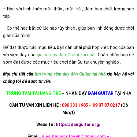
– Học với hình thức một thầy , một trò , đảm bảo chất lượng học
tập
– Có thể học bất cứ lúc nào tùy thích , giúp bạn linh động được thời
gian của mình
Để đạt được các mục tiêu, bạn cần phải phối hợp việc học của bạn
với việc dạy của
gia sư dạy đàn Guitar tại nhà
. Chắc chắn bạn sẽ
sớm đạt được các mục tiêu chơi đàn Guitar chuyên nghiệp .
Mọi chi tiết cần
tìm trung tâm dạy đàn Guitar tại nhà
xin liên hệ với
chúng tôi để được tư vấn:
TRUNG TÂM TÀI NĂNG TRẺ
– NHẬN DẠY
ĐÀN GUITAR
TẠI NHÀ
CẦN TƯ VẤN XIN LIÊN HỆ :
090 333 1985 – 09 87 87 0217
(Cô
Mượt)
Website :
https://danguitar.org/
Email :
giasutainangtre.vn@gmail.com –