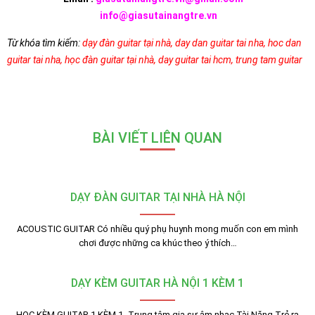
info@giasutainangtre.vn
Từ khóa tìm kiếm:
dạy đàn guitar tại nhà
,
day dan guitar tai nha
,
hoc dan
guitar tai nha
,
học đàn guitar tại nhà
,
day guitar tai hcm
,
trung tam guitar
BÀI VIẾT LIÊN QUAN
DẠY ĐÀN GUITAR TẠI NHÀ HÀ NỘI
ACOUSTIC GUITAR Có nhiều quý phụ huynh mong muốn con em mình
chơi được những ca khúc theo ý thích…
DẠY KÈM GUITAR HÀ NỘI 1 KÈM 1
HỌC KÈM GUITAR 1 KÈM 1 -Trung tâm gia sư âm nhạc Tài Năng Trẻ ra