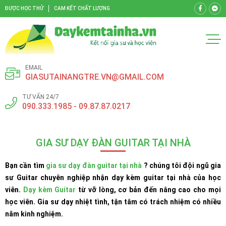
ĐƯỢC HỌC THỬ
CAM KẾT CHẤT LƯỢNG
EMAIL
GIASUTAINANGTRE.VN@GMAIL.COM
TƯ VẤN 24/7
090.333.1985 - 09.87.87.0217
GIA SƯ DẠY ĐÀN GUITAR TẠI NHÀ
Bạn cần tìm
gia sư dạy đàn guitar tại nhà
? chúng tôi đội ngũ gia
sư Guitar chuyên nghiệp nhận dạy kèm guitar tại nhà của học
viên.
Dạy kèm Guitar
từ vỡ lòng, cơ bản đến nâng cao cho mọi
học viên. Gia sư dạy nhiệt tình, tận tâm có trách nhiệm có nhiều
năm kinh nghiệm.