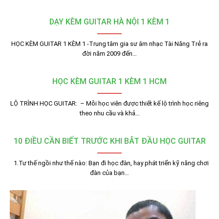
DẠY KÈM GUITAR HÀ NỘI 1 KÈM 1
HỌC KÈM GUITAR 1 KÈM 1 -Trung tâm gia sư âm nhạc Tài Năng Trẻ ra
đời năm 2009 đến…
HỌC KÈM GUITAR 1 KÈM 1 HCM
LỘ TRÌNH HỌC GUITAR: – Mỗi học viên được thiết kế lộ trình học riêng
theo nhu cầu và khả…
10 ĐIỀU CẦN BIẾT TRƯỚC KHI BẮT ĐẦU HỌC GUITAR
1.Tư thế ngồi như thế nào: Bạn đi học đàn, hay phát triển kỹ năng chơi
đàn của bạn…