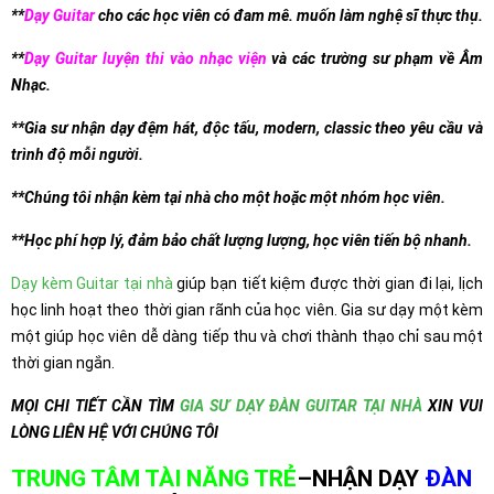
**
Dạy Guitar
cho các học viên có đam mê. muốn làm nghệ sĩ thực thụ.
**
Dạy Guitar luyện thi vào nhạc viện
và các trường sư phạm về Âm
Nhạc.
**Gia sư nhận dạy đệm hát, độc tấu, modern, classic theo yêu cầu và
trình độ mỗi người.
**Chúng tôi nhận kèm tại nhà cho một hoặc một nhóm học viên.
**Học phí hợp lý, đảm bảo chất lượng lượng, học viên tiến bộ nhanh.
Dạy kèm Guitar tại nhà
giúp bạn tiết kiệm được thời gian đi lại, lịch
học linh hoạt theo thời gian rãnh của học viên. Gia sư dạy một kèm
một giúp học viên dễ dàng tiếp thu và chơi thành thạo chỉ sau một
thời gian ngắn.
MỌI CHI TIẾT CẦN TÌM
GIA SƯ DẠY ĐÀN GUITAR TẠI NHÀ
XIN VUI
LÒNG LIÊN HỆ VỚI CHÚNG TÔI
TRUNG TÂM TÀI NĂNG TRẺ
–NHẬN DẠY
ĐÀN