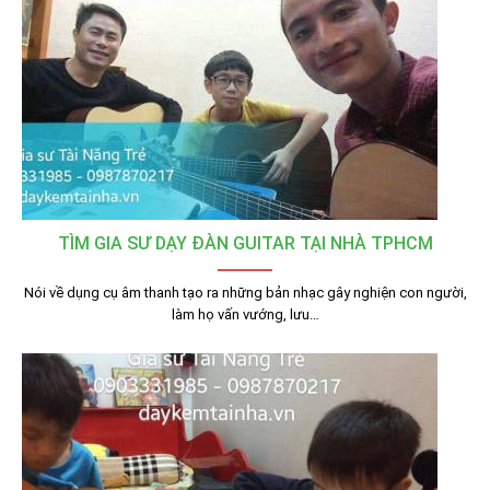
TÌM GIA SƯ DẠY ĐÀN GUITAR TẠI NHÀ TPHCM
Nói về dụng cụ âm thanh tạo ra những bản nhạc gây nghiện con người,
làm họ vấn vướng, lưu…