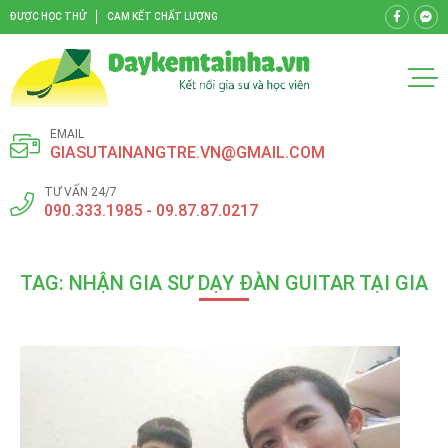
ĐƯỢC HỌC THỬ
CAM KẾT CHẤT LƯỢNG
EMAIL
GIASUTAINANGTRE.VN@GMAIL.COM
TƯ VẤN 24/7
090.333.1985 - 09.87.87.0217
TAG: NHẬN GIA SƯ DẠY ĐÀN GUITAR TẠI GIA